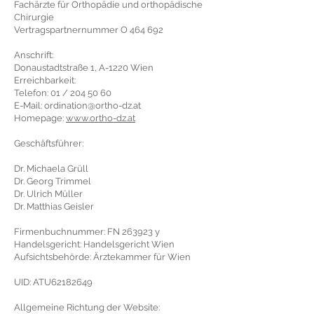
Fachärzte für Orthopädie und orthopädische
Chirurgie
Vertragspartnernummer O 464 692
Anschrift:
Donaustadtstraße 1, A-1220 Wien
Erreichbarkeit:
Telefon: 01 / 204 50 60
E-Mail: ordination@ortho-dz.at
Homepage:
www.ortho-dz.at
Geschäftsführer:
Dr. Michaela Grüll
Dr. Georg Trimmel
Dr. Ulrich Müller
Dr. Matthias Geisler
Firmenbuchnummer: FN 263923 y
Handelsgericht: Handelsgericht Wien
Aufsichtsbehörde: Ärztekammer für Wien
UID: ATU62182649
Allgemeine Richtung der Website: