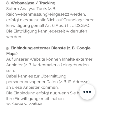
8. Webanalyse / Tracking
Sofern Analyse-Tools (z. B.
Reichweitenmessung) eingesetzt werden,
erfolgt dies ausschließlich auf Grundlage Ihrer
Einwilligung gemäß Art. 6 Abs. 1 lit. a DSGVO.
Die Einwilligung kann jederzeit widerrufen
werden.
9. Einbindung externer Dienste (z. B. Google
Maps)
Auf unserer Website können Inhalte externer
Anbieter (z. B. Kartenmaterial) eingebunden
sein.
Dabei kann es zur Übermittlung
personenbezogener Daten (z. B. IP-Adresse)
an diese Anbieter kommen.
Die Einbindung erfolgt nur, wenn Sie hierzu
Ihre Einwilligung erteilt haben.
10. Server-Logfiles
Beim Besuch der Website werden
automatisch folgende Daten erhoben:
IP-Adresse
Browsertyp und -version
Betriebssystem
Referrer-URL